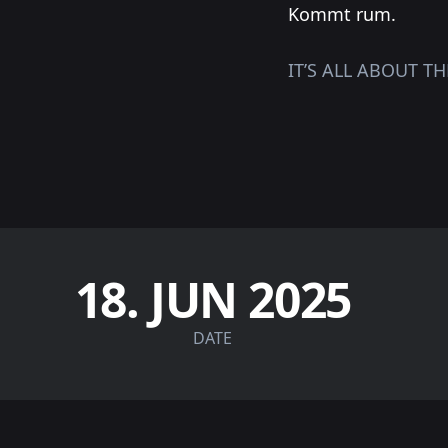
Kommt rum.
IT’S ALL ABOUT T
18. JUN 2025
DATE
Footer