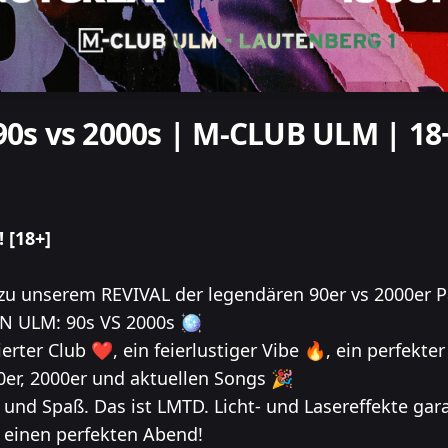
90s vs 2000s | M-CLUB ULM | 18
 [18+]
 zu unserem REVIVAL der legendären 90er vs 2000er P
N ULM: 90s VS 2000s 🪩
erter Club ❤️, ein feierlustiger Vibe 🔥, ein perfekt
90er, 2000er und aktuellen Songs 🎉
e und Spaß. Das ist LMTD. Licht- und Lasereffekte gar
einen perfekten Abend!